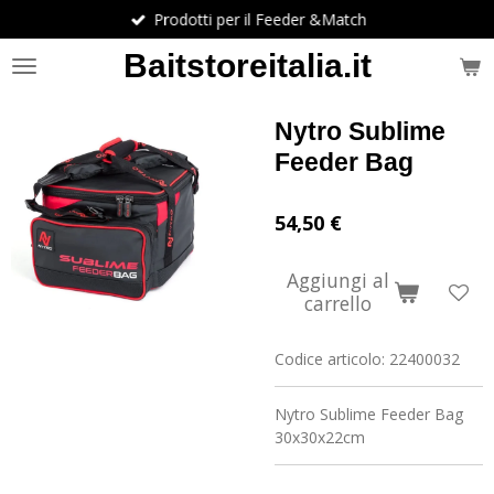
Prodotti per il Feeder &Match
Vai
al
Baitstoreitalia.it
contenuto
principale
Nytro Sublime
Feeder Bag
54,50 €
Aggiungi al
carrello
Codice articolo:
22400032
Nytro Sublime Feeder Bag
30x30x22cm