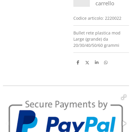
carrello
Codice articolo:
2220022
Bullet rete plastica mod
Large (grande) da
20/30/40/50/60 grammi
C
C
C
C
o
o
o
o
n
n
n
n
d
d
d
d
i
i
i
i
v
v
v
v
i
i
i
i
d
d
d
d
i
i
i
i