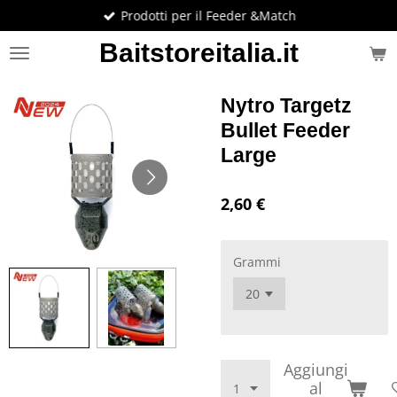
Prodotti per il Feeder &Match
Vai
al
Baitstoreitalia.it
contenuto
principale
Nytro Targetz
Bullet Feeder
Large
2,60 €
Grammi
Aggiungi
al