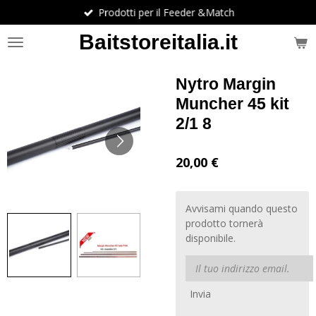
Prodotti per il Feeder &Match
Vai
al
Baitstoreitalia.it
contenuto
principale
Nytro Margin
Muncher 45 kit
2/1 8
20,00 €
Avvisami quando questo
prodotto tornerà
disponibile.
Invia