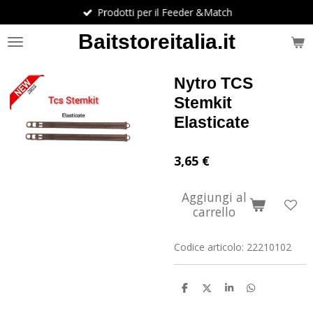
Prodotti per il Feeder &Match
Vai
al
Baitstoreitalia.it
contenuto
principale
Nytro TCS
Stemkit
Elasticate
3,65 €
Aggiungi al
carrello
Codice articolo:
22210102
C
C
C
C
o
o
o
o
n
n
n
n