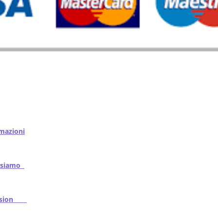
mazioni
iamo
ssion