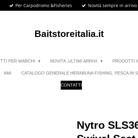
Per Carpodromo &Fisheries
Novità sempre in arrivo
Baitstoreitalia.it
TTI PER MARCHI
NOVITA ,ULTIMI ARRIVI
PRODOTTI 
AMI
CATALOGO GENERALE HERABUNA FISHING, PESCA IN S
CONTATTI
Nytro SLS36