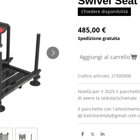
Swivel Seat
Chiedere disponibilità
485,00 €
Spedizione gratuita
Aggiungi al carrello
Codice articolo:
21500006
Novità per il 2025 il panchetto
di avere la seduta/schienale
Il panchetto con l'allestimen
📧 baitstoreitaly@gmail.com
C
C
C
o
o
o