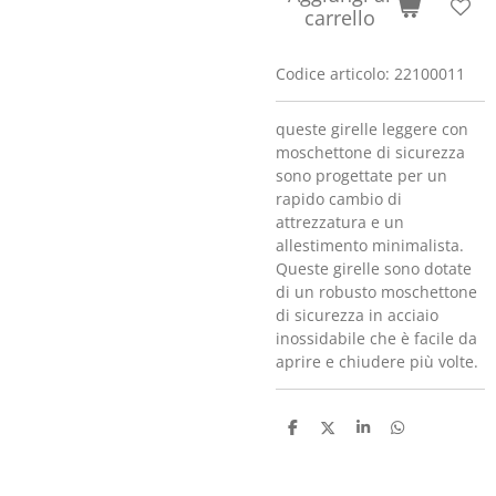
carrello
Codice articolo:
22100011
queste girelle leggere con
moschettone di sicurezza
sono progettate per un
rapido cambio di
attrezzatura e un
allestimento minimalista.
Queste girelle sono dotate
di un robusto moschettone
di sicurezza in acciaio
inossidabile che è facile da
aprire e chiudere più volte.
C
C
C
C
o
o
o
o
n
n
n
n
d
d
d
d
i
i
i
i