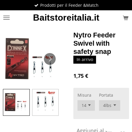
Prodotti per il Feeder &Match
Vai
al
Baitstoreitalia.it
contenuto
principale
Nytro Feeder
Swivel with
safety snap
In arrivo
1,75 €
Misura
Portata
Aggiungi al