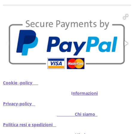
v
v
v
v
i
i
i
i
d
d
d
d
i
i
i
i
Cookie -policy
I
nformazioni
Privacy-policy
Chi siamo
Politica resi e spedizioni