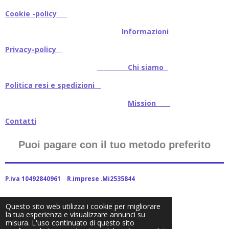
Cookie -policy
I
nformazioni
Privacy-policy
Chi siamo
Politica resi e spedizioni
Mission
Contatti
Puoi pagare con il tuo metodo preferito
P.iva 10492840961 R.imprese .Mi2535844
Questo sito web utilizza i cookie per migliorare
la tua esperienza e visualizzare annunci su
2024Baitstoreitalia fornito da Webador
misura. L'uso continuato di questo sito