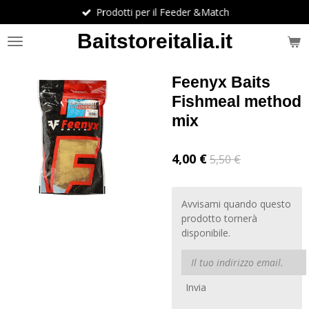
Prodotti per il Feeder &Match
Vai
al
Baitstoreitalia.it
contenuto
principale
Feenyx Baits
Fishmeal method
mix
4,00 €
5,50 €
Avvisami quando questo
prodotto tornerà
disponibile.
Invia