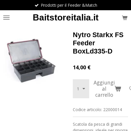
Prodotti per il Feeder &Match
Vai
al
Baitstoreitalia.it
contenuto
principale
Nytro Starkx FS
Feeder
BoxLd335-D
14,00 €
Aggiungi
al
carrello
Codice articolo:
22000014
Scatola da pesca di grandi
dimensioni, ideale per riporre