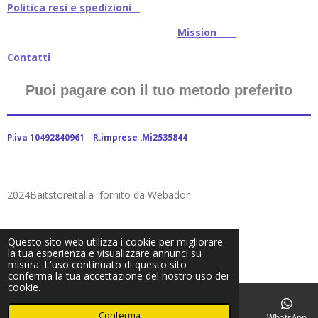
Politica resi e spedizioni
Mission
Contatti
Puoi pagare con il tuo metodo preferito
P.iva 10492840961 R.imprese .Mi2535844
2024Baitstoreitalia fornito da Webador
Questo sito web utilizza i cookie per migliorare
la tua esperienza e visualizzare annunci su
misura. L'uso continuato di questo sito
conferma la tua accettazione del nostro uso dei
cookie.
Conferma
Email
Telefono
Facebook
WhatsApp