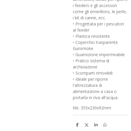
i feeders e gli accessori
come gli emerillons, le perle,
i kit di canne, ecc.
• Progettata per i pescatori
al feeder
• Plastica resistente
• Coperchio trasparente
Gunsmoke
• Guarnizione impermeabile
• Pratico sistema di
archiviazione
• Scomparti rimovibili
• Ideale per riporre
l'attrezzatura di
alimentazione a casa o
portarla in riva all'acqua
Ms. 355x230x92mm
C
C
C
C
o
o
o
o