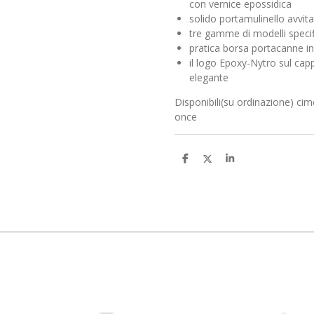
con vernice epossidica
solido portamulinello avvit
tre gamme di modelli specifi
pratica borsa portacanne i
il logo Epoxy-Nytro sul cap
elegante
Disponibili(su ordinazione) ci
once
C
C
C
o
o
o
n
n
n
d
d
d
i
i
i
v
v
v
i
i
i
d
d
d
i
i
i