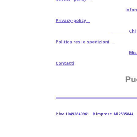
I
nfor
Privacy-policy
Chi s
Politica resi e spedizioni
Mi
Contatti
Pu
P.iva 10492840961 R.imprese .Mi2535844