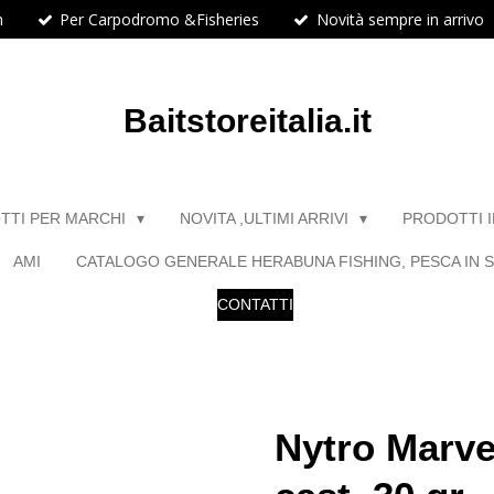
h
Per Carpodromo &Fisheries
Novità sempre in arrivo
Baitstoreitalia.it
TTI PER MARCHI
NOVITA ,ULTIMI ARRIVI
PRODOTTI 
AMI
CATALOGO GENERALE HERABUNA FISHING, PESCA IN S
CONTATTI
Nytro Marvel