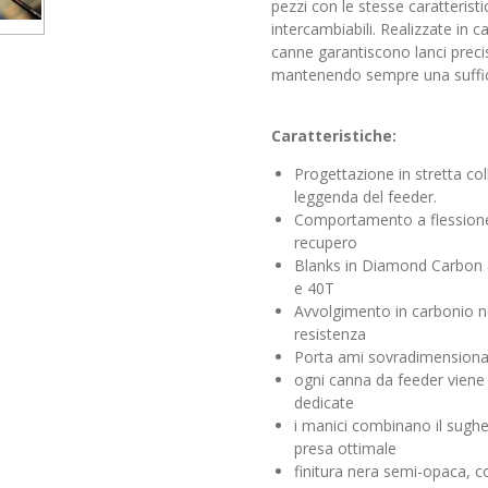
pezzi con le stesse caratterist
intercambiabili. Realizzate in 
canne garantiscono lanci precis
mantenendo sempre una suffici
Caratteristiche:
Progettazione in stretta c
leggenda del feeder.
Comportamento a flessione 
recupero
Blanks in Diamond Carbon 
e 40T
Avvolgimento in carbonio n
resistenza
Porta ami sovradimensiona
ogni canna da feeder viene 
dedicate
i manici combinano il sughe
presa ottimale
finitura nera semi-opaca, c