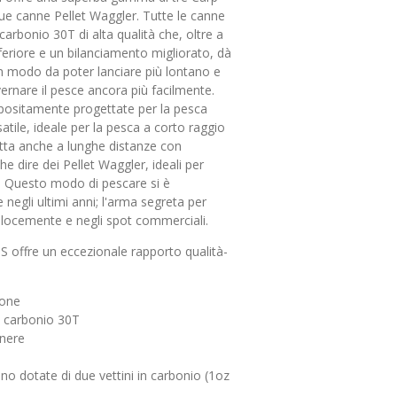
e canne Pellet Waggler. Tutte le canne
carbonio 30T di alta qualità che, oltre a
nferiore e un bilanciamento migliorato, dà
n modo da poter lanciare più lontano e
rnare il pesce ancora più facilmente.
sitamente progettate per la pesca
ile, ideale per la pesca a corto raggio
atta anche a lunghe distanze con
he dire dei Pellet Waggler, ideali per
e. Questo modo di pescare si è
negli ultimi anni; l'arma segreta per
velocemente e negli spot commerciali.
offre un eccezionale rapporto qualità-
ione
in carbonio 30T
 nere
no dotate di due vettini in carbonio (1oz