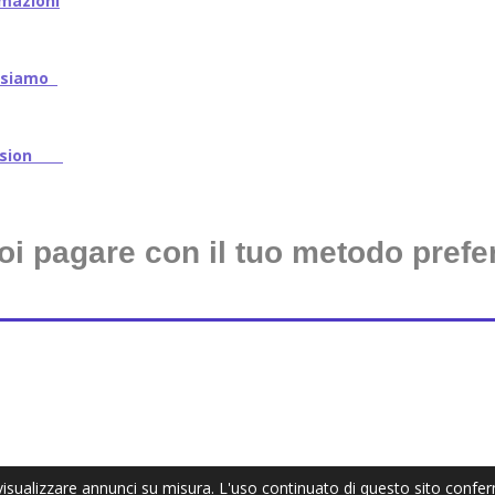
mazioni
iamo
ssion
oi pagare con il tuo metodo prefer
 visualizzare annunci su misura. L'uso continuato di questo sito confe