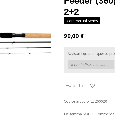
Feeder (360
2+2
Commercial Series
99,00 €
Avvisami quando questo prod
Esaurito
Codice articolo:
20200020
La gamma SOLUS Commercial o