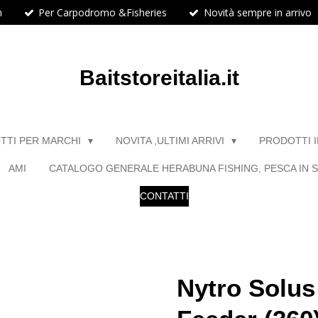
h
Per Carpodromo &Fisheries
Novità sempre in arrivo
Baitstoreitalia.it
TTI PER MARCHI
NOVITA ,ULTIMI ARRIVI
PRODOTTI 
AMI
CATALOGO GENERALE HERABUNA FISHING, PESCA IN S
CONTATTI
Nytro Solus