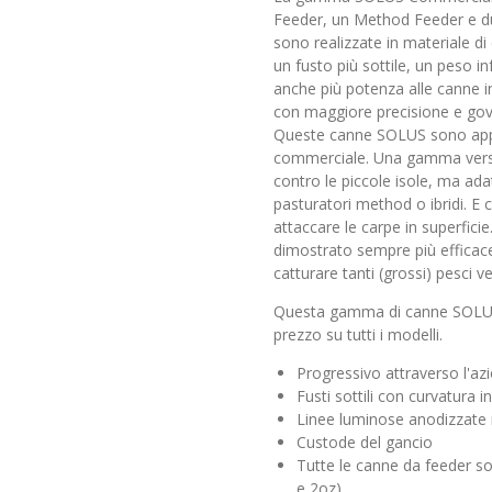
Feeder, un Method Feeder e du
sono realizzate in materiale di 
un fusto più sottile, un peso i
anche più potenza alle canne i
con maggiore precisione e gove
Queste canne SOLUS sono appo
commerciale. Una gamma versat
contro le piccole isole, ma ad
pasturatori method o ibridi. E c
attaccare le carpe in superfici
dimostrato sempre più efficace 
catturare tanti (grossi) pesci 
Questa gamma di canne SOLUS 
prezzo su tutti i modelli.
Progressivo attraverso l'az
Fusti sottili con curvatura 
Linee luminose anodizzate
Custode del gancio
Tutte le canne da feeder so
e 2oz)