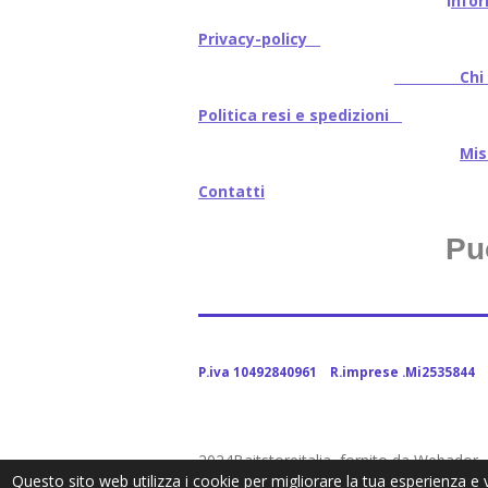
I
nfor
Privacy-policy
Chi s
Politica resi e spedizioni
Mi
Contatti
Pu
P.iva 10492840961 R.imprese .Mi2535844
2024Baitstoreitalia fornito da Webador
Questo sito web utilizza i cookie per migliorare la tua esperienza e