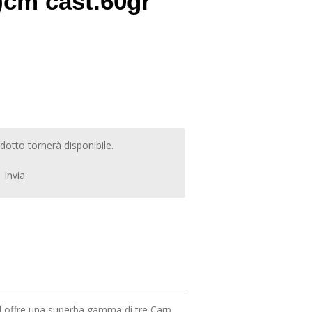
)cm cast.60gr
otto tornerà disponibile.
Invia
ffre una superba gamma di tre Carp