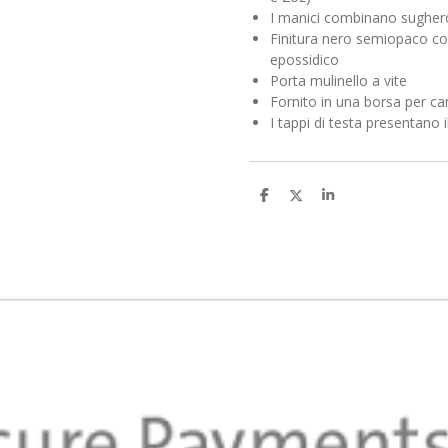
I manici combinano sugher
Finitura nero semiopaco co
epossidico
Porta mulinello a vite
Fornito in una borsa per c
I tappi di testa presentano i
C
C
C
o
o
o
n
n
n
d
d
d
i
i
i
v
v
v
i
i
i
d
d
d
i
i
i