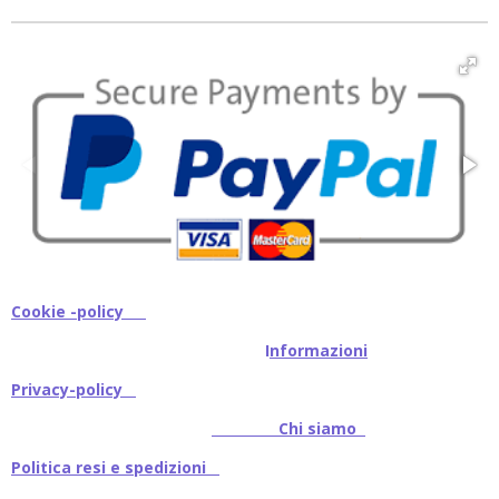
i
i
i
i
v
v
v
v
i
i
i
i
d
d
d
d
i
i
i
i
Cookie -policy
I
nformazioni
Privacy-policy
Chi siamo
Politica resi e spedizioni