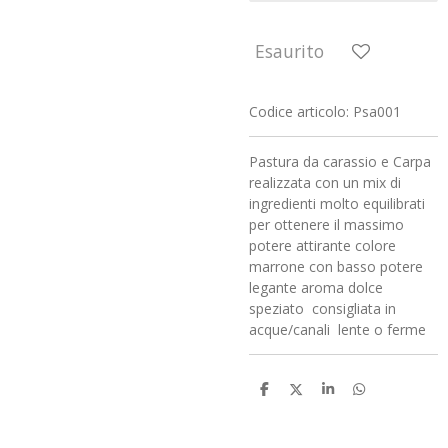
Esaurito
Codice articolo:
Psa001
Pastura da carassio e Carpa
realizzata con un mix di
ingredienti molto equilibrati
per ottenere il massimo
potere attirante colore
marrone con basso potere
legante aroma dolce
speziato consigliata in
acque/canali lente o ferme
C
C
C
C
o
o
o
o
n
n
n
n
d
d
d
d