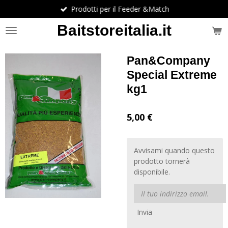
Prodotti per il Feeder &Match
Vai
al
Baitstoreitalia.it
contenuto
principale
Pan&Company
Special Extreme
kg1
5,00 €
Avvisami quando questo
prodotto tornerà
disponibile.
Invia