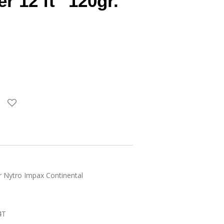
r 12 ft" 120gr.
 Nytro Impax Continental
4T