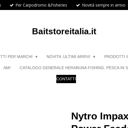
h
Per Carpodromo &Fisheries
Novità sempre in arrivo
Baitstoreitalia.it
TTI PER MARCHI
NOVITA ,ULTIMI ARRIVI
PRODOTTI 
AMI
CATALOGO GENERALE HERABUNA FISHING, PESCA IN S
CONTATTI
Nytro Impax