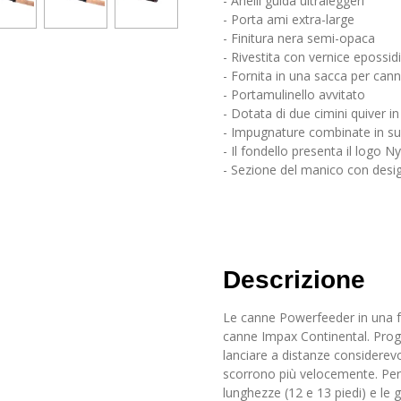
- Anelli guida ultraleggeri
- Porta ami extra-large
- Finitura nera semi-opaca
- Rivestita con vernice epossid
- Fornita in una sacca per can
- Portamulinello avvitato
- Dotata di due cimini quiver i
- Impugnature combinate in s
- Il fondello presenta il logo N
- Sezione del manico con desig
Descrizione
Le canne Powerfeeder in una f
canne Impax Continental. Prog
lanciare a distanze considerevo
scorrono più velocemente. Per
lunghezze (12 e 13 piedi) e le