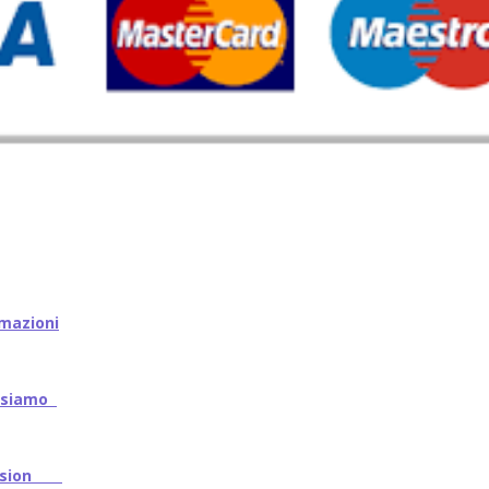
mazioni
iamo
ssion