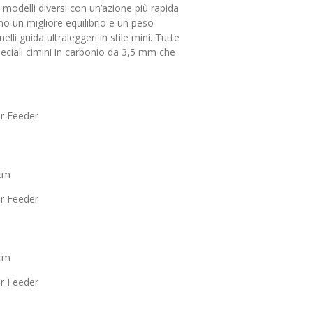
i modelli diversi con un’azione più rapida
o un migliore equilibrio e un peso
lli guida ultraleggeri in stile mini. Tutte
eciali cimini in carbonio da 3,5 mm che
r Feeder
 cm
r Feeder
 cm
r Feeder