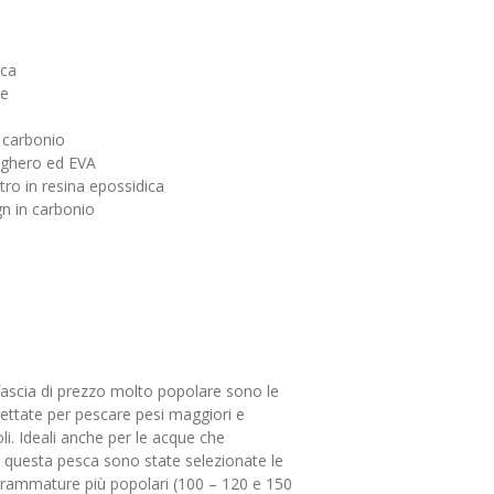
ica
ne
n carbonio
ughero ed
EVA
ytro in resina epossidica
n in carbonio
ascia di prezzo molto popolare sono le
ettate per pescare pesi maggiori e
li. Ideali anche per le acque che
 questa pesca sono state selezionate le
 grammature più popolari (100 – 120 e 150