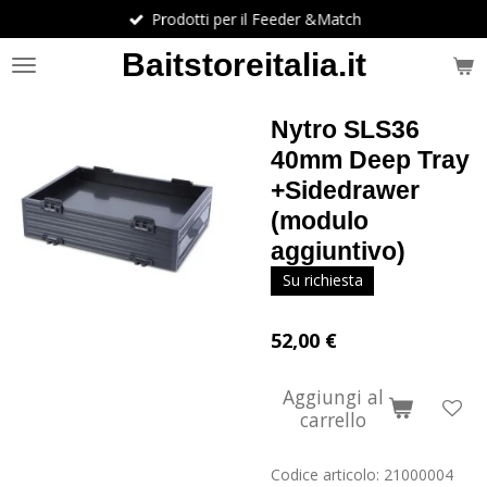
Prodotti per il Feeder &Match
Vai
al
Baitstoreitalia.it
contenuto
principale
Nytro SLS36
40mm Deep Tray
+Sidedrawer
(modulo
aggiuntivo)
Su richiesta
52,00 €
Aggiungi al
carrello
Codice articolo:
21000004