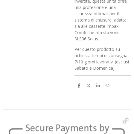
invertite, questa unità offre
una protezione e una
sicurezza ottimali per il
sistema di chiusura, adatta
sia alle cassette Impax
Comfi che alla stazione
SLS36 Solus.
Per questo prodotto su
richiesta tempi di consegna
7/10 giorni lavorativi (esclusi
Sabato e Domenica)
C
C
C
C
o
o
o
o
n
n
n
n
d
d
d
d
i
i
i
i
v
v
v
v
i
i
i
i
d
d
d
d
i
i
i
i