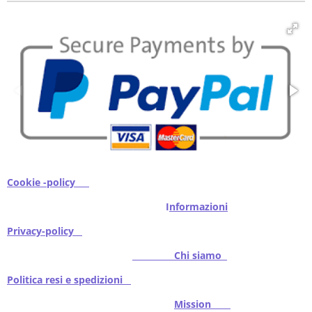
i
i
i
i
d
d
d
d
i
i
i
i
Cookie -policy
I
nformazioni
Privacy-policy
Chi siamo
Politica resi e spedizioni
Mission