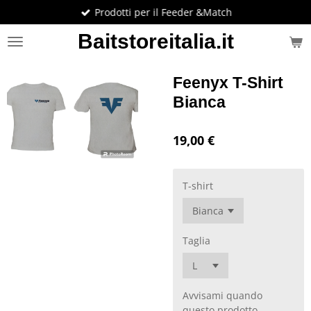
Prodotti per il Feeder &Match
Vai
al
Baitstoreitalia.it
contenuto
principale
Feenyx T-Shirt
Bianca
19,00 €
T-shirt
Taglia
Avvisami quando
questo prodotto