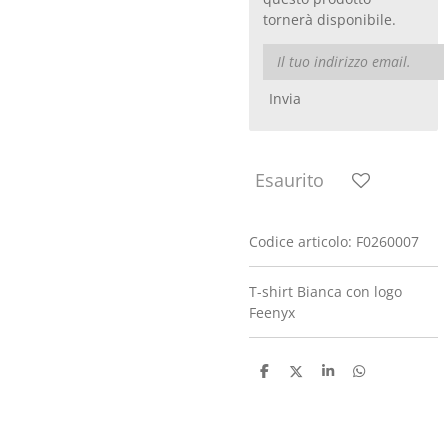
tornerà disponibile.
Invia
Esaurito
Codice articolo:
F0260007
T-shirt Bianca con logo
Feenyx
C
C
C
C
o
o
o
o
n
n
n
n
d
d
d
d
i
i
i
i
v
v
v
v