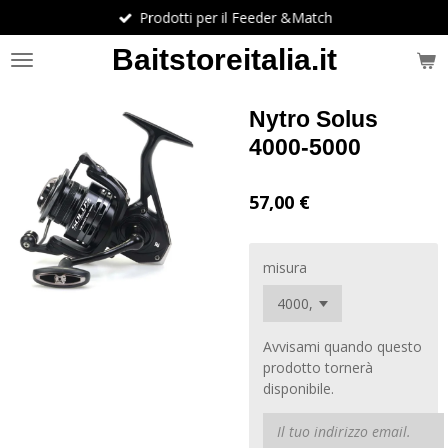
Prodotti per il Feeder &Match
Vai
al
Baitstoreitalia.it
contenuto
principale
Nytro Solus
4000-5000
57,00 €
misura
Avvisami quando questo
prodotto tornerà
disponibile.