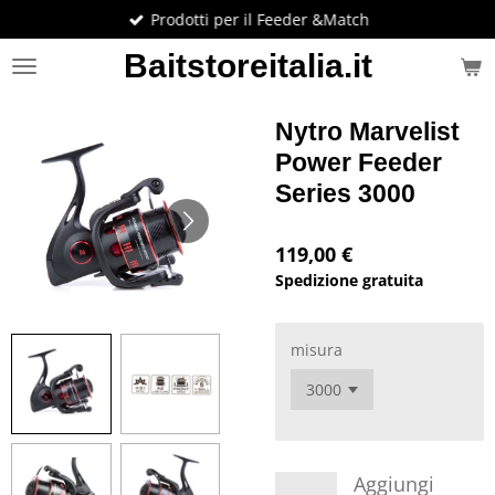
Prodotti per il Feeder &Match
Vai
al
Baitstoreitalia.it
contenuto
principale
Nytro Marvelist
Power Feeder
Series 3000
119,00 €
Spedizione gratuita
misura
Aggiungi