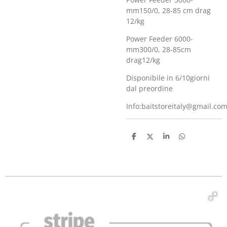
mm150/0, 28-85 cm drag
12/kg
Power Feeder 6000-
mm300/0, 28-85cm
drag12/kg
Disponibile in 6/10giorni
dal preordine
Info:baitstoreitaly@gmail.co
C
C
C
C
o
o
o
o
n
n
n
n
d
d
d
d
i
i
i
i
v
v
v
v
i
i
i
i
d
d
d
d
i
i
i
i