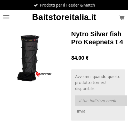
Prodotti per il Feeder &Match
Vai
al
Baitstoreitalia.it
contenuto
principale
Nytro Silver fish
Pro Keepnets t 4
84,00 €
Avvisami quando questo
prodotto tornerà
disponibile.
Invia