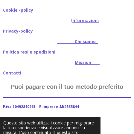
Cookie -policy
I
nformazioni
Privacy-policy
Chi siamo
Politica resi e spedizioni
Mission
Contatti
Puoi pagare con il tuo metodo preferito
P.iva 10492840961 R.imprese .Mi2535844
Questo sito web utilizza i cookie per migliorare
la tua esperienza e visualizzare annunci su
2024Baitstoreitalia fornito da Webador
misura. L'uso continuato di questo sito