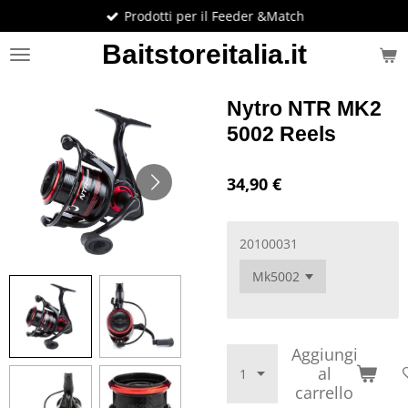
Prodotti per il Feeder &Match
Vai
al
Baitstoreitalia.it
contenuto
principale
Nytro NTR MK2
5002 Reels
34,90 €
20100031
Aggiungi
al
carrello