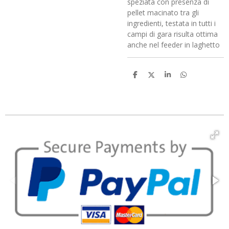
speziata con presenza di
pellet macinato tra gli
ingredienti, testata in tutti i
campi di gara risulta ottima
anche nel feeder in laghetto
C
C
C
C
o
o
o
o
n
n
n
n
d
d
d
d
i
i
i
i
v
v
v
v
i
i
i
i
d
d
d
d
i
i
i
i