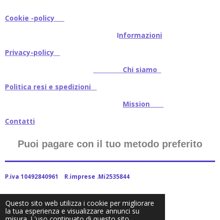
Cookie -policy
I
nformazioni
Privacy-policy
Chi siamo
Politica resi e spedizioni
Mission
Contatti
Puoi pagare con il tuo metodo preferito
P.iva 10492840961 R.imprese .Mi2535844
Questo sito web utilizza i cookie per migliorare
la tua esperienza e visualizzare annunci su
2024Baitstoreitalia fornito da Webador
misura. L'uso continuato di questo sito