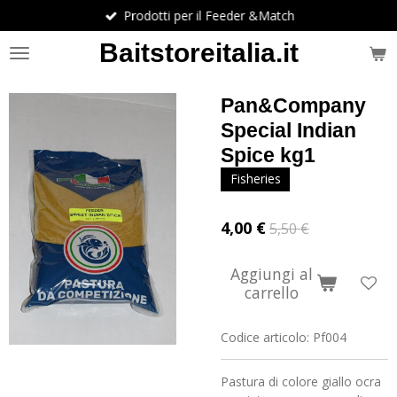
Prodotti per il Feeder &Match
Vai
al
Baitstoreitalia.it
contenuto
principale
Pan&Company
Special Indian
Spice kg1
Fisheries
4,00 €
5,50 €
Aggiungi al
carrello
Codice articolo:
Pf004
Pastura di colore giallo ocra