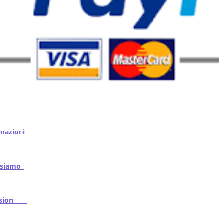
mazioni
iamo
ssion