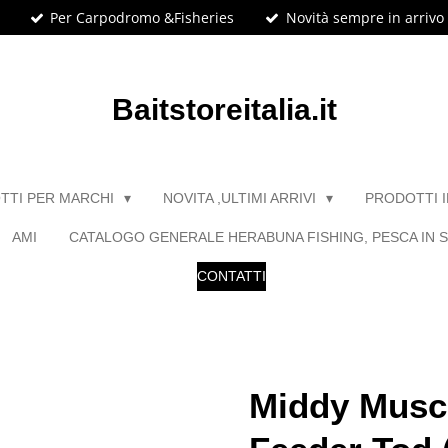
Per Carpodromo &Fisheries
Novità sempre in arrivo
Baitstoreitalia.it
TTI PER MARCHI
NOVITA ,ULTIMI ARRIVI
PRODOTTI 
AMI
CATALOGO GENERALE HERABUNA FISHING, PESCA IN S
CONTATTI
Middy Musc