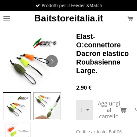
Prodotti per il Feeder &Match
Vai
al
Baitstoreitalia.it
contenuto
principale
Elast-
O:connettore
Dacron elastico
Roubasienne
Large.
2,90 €
Aggiungi
al
carrello
Codice articolo:
Bait06