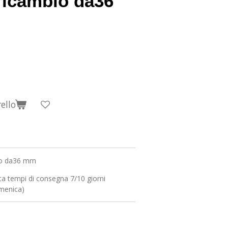
 ricambio da36
ello
bio da36 mm
ta tempi di consegna 7/10 giorni
omenica)