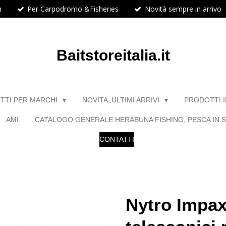
h
Per Carpodromo &Fisheries
Novità sempre in arrivo
Baitstoreitalia.it
TTI PER MARCHI
NOVITA ,ULTIMI ARRIVI
PRODOTTI 
AMI
CATALOGO GENERALE HERABUNA FISHING, PESCA IN S
CONTATTI
Nytro Impax