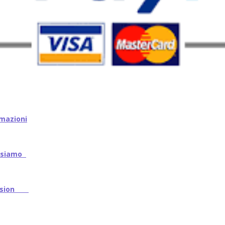
mazioni
iamo
ssion