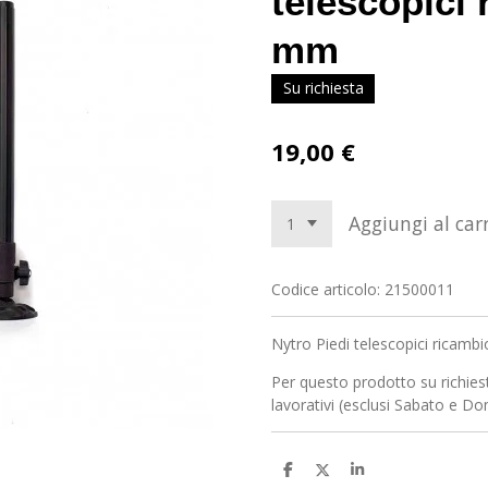
telescopici
mm
Su richiesta
19,00 €
Aggiungi al carr
Codice articolo:
21500011
Nytro Piedi telescopici ricam
Per questo prodotto su richies
lavorativi (esclusi Sabato e D
C
C
C