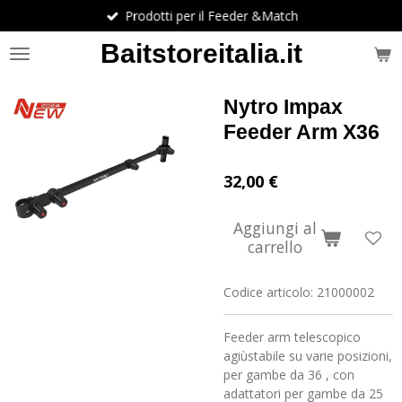
Prodotti per il Feeder &Match
Vai
al
Baitstoreitalia.it
contenuto
principale
Nytro Impax
Feeder Arm X36
32,00 €
Aggiungi al
carrello
Codice articolo:
21000002
Feeder arm telescopico
agiùstabile su varie posizioni,
per gambe da 36 , con
adattatori per gambe da 25