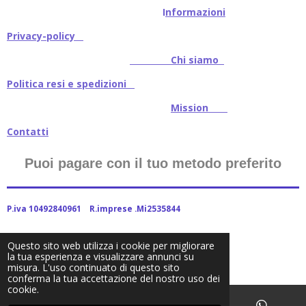
I
nformazioni
Privacy-policy
Chi siamo
Politica resi e spedizioni
Mission
Contatti
Puoi pagare con il tuo metodo preferito
P.iva 10492840961 R.imprese .Mi2535844
Questo sito web utilizza i cookie per migliorare
la tua esperienza e visualizzare annunci su
2024Baitstoreitalia fornito da Webador
misura. L'uso continuato di questo sito
conferma la tua accettazione del nostro uso dei
cookie.