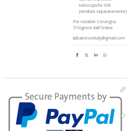
telescopiche X36
(vendute separatamente)
Pre notabile Consegna
7/10giorni dall'Ordine
📧baitstoreitaly@gmail.com
C
C
C
C
o
o
o
o
n
n
n
n
d
d
d
d
i
i
i
i
v
v
v
v
i
i
i
i
d
d
d
d
i
i
i
i