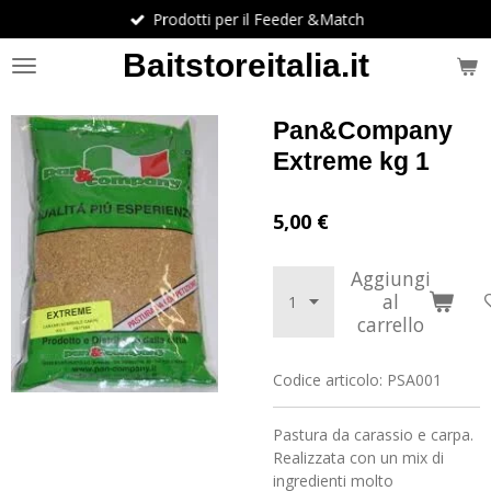
Prodotti per il Feeder &Match
Vai
al
Baitstoreitalia.it
contenuto
principale
Pan&Company
Extreme kg 1
5,00 €
Aggiungi
al
carrello
Codice articolo:
PSA001
Pastura da carassio e carpa.
Realizzata con un mix di
ingredienti molto