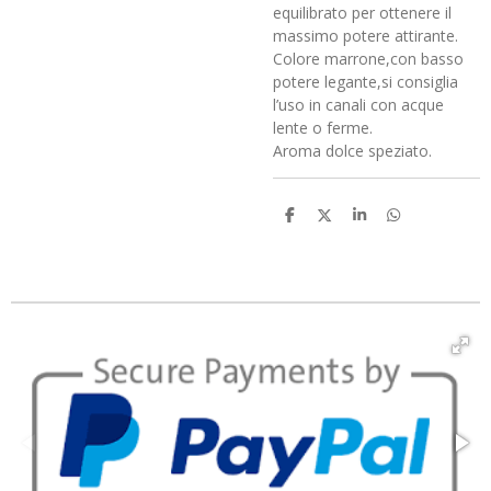
equilibrato per ottenere il
massimo potere attirante.
Colore marrone,con basso
potere legante,si consiglia
l’uso in canali con acque
lente o ferme.
Aroma dolce speziato.
C
C
C
C
o
o
o
o
n
n
n
n
d
d
d
d
i
i
i
i
v
v
v
v
i
i
i
i
d
d
d
d
i
i
i
i