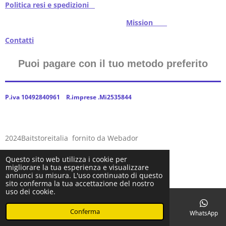
Politica resi e spedizioni
Mission
Contatti
Puoi pagare con il tuo metodo preferito
P.iva 10492840961 R.imprese .Mi2535844
2024Baitstoreitalia fornito da Webador
Questo sito web utilizza i cookie per
migliorare la tua esperienza e visualizzare
annunci su misura. L'uso continuato di questo
sito conferma la tua accettazione del nostro
uso dei cookie.
Conferma
Email
Telefono
Facebook
WhatsApp