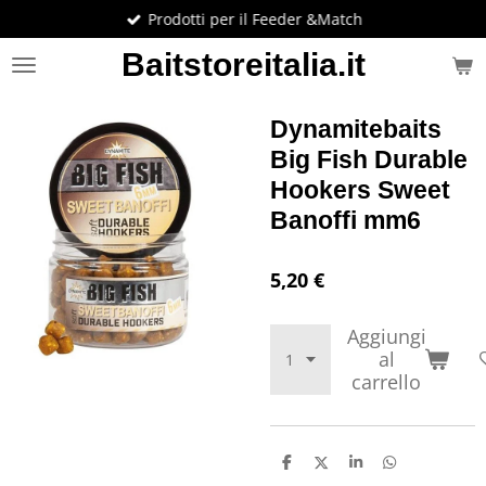
Prodotti per il Feeder &Match
Vai
al
Baitstoreitalia.it
contenuto
principale
Dynamitebaits
Big Fish Durable
Hookers Sweet
Banoffi mm6
5,20 €
Aggiungi
al
carrello
C
C
C
C
o
o
o
o