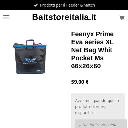
Prodotti per il Feeder &Match
Vai
al
Baitstoreitalia.it
contenuto
principale
Feenyx Prime
Eva series XL
Net Bag Whit
Pocket Ms
66x26x60
59,00 €
Avvisami quando questo
prodotto tornerà
disponibile.