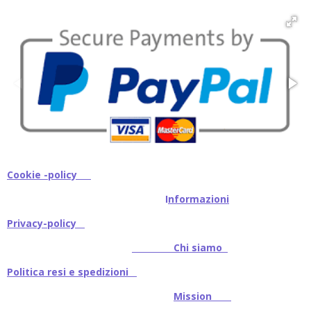
i
i
i
i
d
d
d
d
i
i
i
i
Cookie -policy
I
nformazioni
Privacy-policy
Chi siamo
Politica resi e spedizioni
Mission