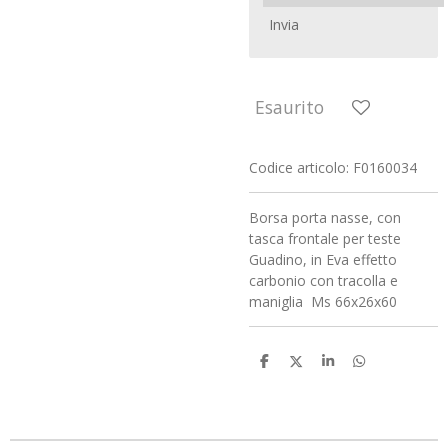
Invia
Esaurito
Codice articolo:
F0160034
Borsa porta nasse, con
tasca frontale per teste
Guadino, in Eva effetto
carbonio con tracolla e
maniglia Ms 66x26x60
C
C
C
C
o
o
o
o
n
n
n
n
d
d
d
d
i
i
i
i
v
v
v
v