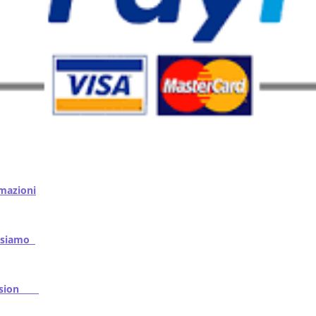
mazioni
iamo
ssion