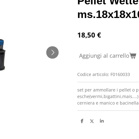
Pellet Wette
ms.18x18x1
18,50 €
Aggiungi al carrello
Codice articolo:
F0160033
set per ammollare i pellet o p
esche(vermi,bigattini,mais....
cerniera e manico e bacinella
C
C
C
o
o
o
n
n
n
d
d
d