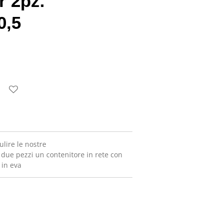
r 2pz.
0,5
ulire le nostre
) due pezzi un contenitore in rete con
 in eva