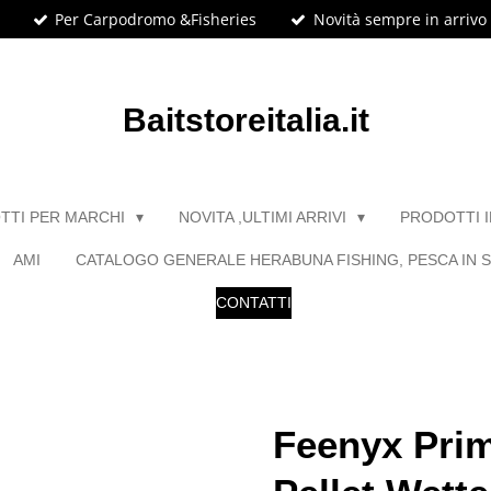
Per Carpodromo &Fisheries
Novità sempre in arrivo
Baitstoreitalia.it
TTI PER MARCHI
NOVITA ,ULTIMI ARRIVI
PRODOTTI 
AMI
CATALOGO GENERALE HERABUNA FISHING, PESCA IN S
CONTATTI
Feenyx Prim