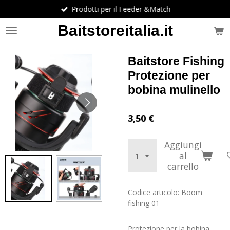
Prodotti per il Feeder &Match
Vai
al
Baitstoreitalia.it
contenuto
principale
Baitstore Fishing
Protezione per
bobina mulinello
3,50 €
Aggiungi
al
carrello
Codice articolo:
Boom
fishing 01
Protezione per la bobina