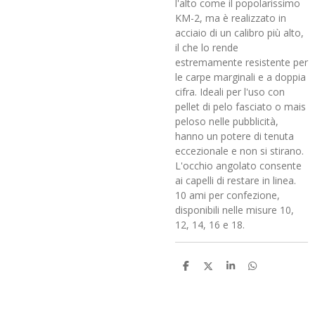
l'alto come il popolarissimo
KM-2, ma è realizzato in
acciaio di un calibro più alto,
il che lo rende
estremamente resistente per
le carpe marginali e a doppia
cifra. Ideali per l'uso con
pellet di pelo fasciato o mais
peloso nelle pubblicità,
hanno un potere di tenuta
eccezionale e non si stirano.
L'occhio angolato consente
ai capelli di restare in linea.
10 ami per confezione,
disponibili nelle misure 10,
12, 14, 16 e 18.
C
C
C
C
o
o
o
o
n
n
n
n
d
d
d
d
i
i
i
i