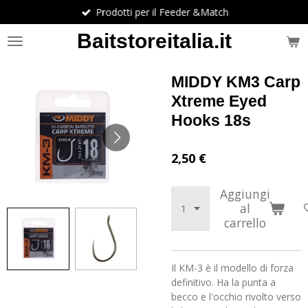
Prodotti per il Feeder &Match
Vai
al
Baitstoreitalia.it
contenuto
principale
MIDDY KM3 Carp
Xtreme Eyed
Hooks 18s
2,50 €
Aggiungi
al
carrello
Il KM-3 è il modello di forza
definitivo. Ha la punta a
becco e l'occhio rivolto verso