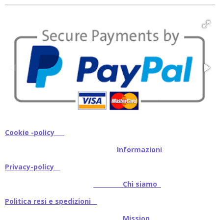
v
v
v
v
i
i
i
i
d
d
d
d
i
i
i
i
Cookie -policy
I
nformazioni
Privacy-policy
Chi siamo
Politica resi e spedizioni
Mission