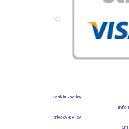
Cookie -policy
I
nfor
Privacy-policy
Chi s