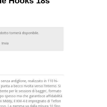
de Hooks 18s
otto tornerà disponibile.
Invia
 senza ardiglione, realizzato in 110 hi-
punta a becco rivolta verso l'interno. Si
stente per le sessioni di baggin', formato
ppo spesso ma che garantisce affidabilità
mi Middy, il KM-4 è impregnato di Teflon
flesso. La gamma va dalla misura 10 fino