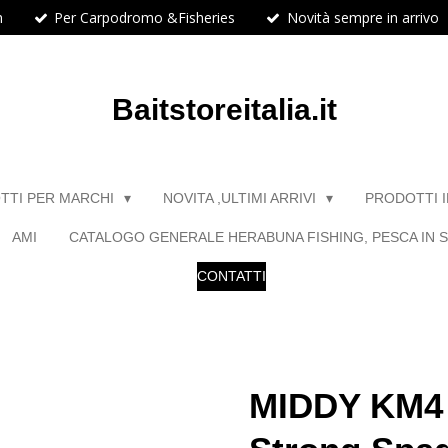
h
Per Carpodromo &Fisheries
Novità sempre in arrivo
Baitstoreitalia.it
TTI PER MARCHI
NOVITA ,ULTIMI ARRIVI
PRODOTTI 
AMI
CATALOGO GENERALE HERABUNA FISHING, PESCA IN S
CONTATTI
MIDDY KM4 