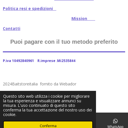
Politica resi e spedizioni
Mission
Contatti
Puoi pagare con il tuo metodo preferito
P.iva 10492840961 R.imprese .Mi2535844
2024Baitstoreitalia fornito da Webador
Questo sito web utilizza i cookie per migliorare
la tua esperienza e visualizzare annunci su
misura. L'uso continuato di questo sito
conferma la tua accettazione del nostro uso dei
cookie.
Conferma
Email
Telefono
Facebook
WhatsApp