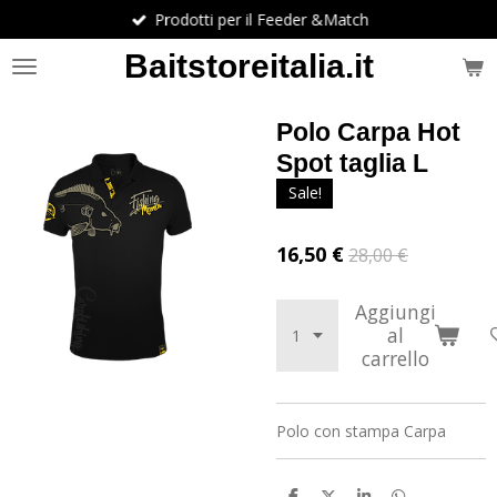
Prodotti per il Feeder &Match
Vai
al
Baitstoreitalia.it
contenuto
principale
Polo Carpa Hot
Spot taglia L
Sale!
16,50 €
28,00 €
Aggiungi
al
carrello
Polo con stampa Carpa