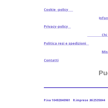
Cookie -policy
I
nfor
Privacy-policy
Chi s
Politica resi e spedizioni
Mi
Contatti
Pu
P.iva 10492840961 R.imprese .Mi2535844