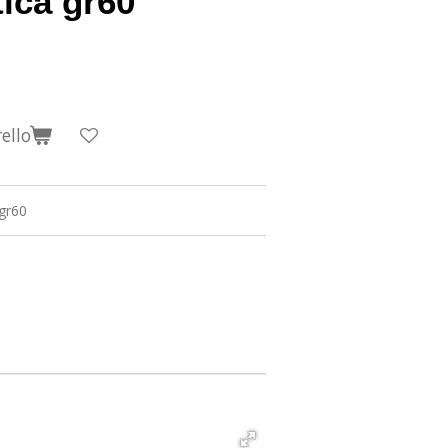
tica gr60
ello
 gr60