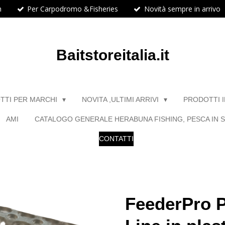
h
Per Carpodromo &Fisheries
Novità sempre in arrivo
Baitstoreitalia.it
TTI PER MARCHI
NOVITA ,ULTIMI ARRIVI
PRODOTTI 
AMI
CATALOGO GENERALE HERABUNA FISHING, PESCA IN S
CONTATTI
FeederPro P