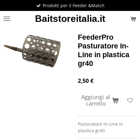
Prodotti per il Feeder &Match
Vai
al
Baitstoreitalia.it
contenuto
principale
FeederPro
Pasturatore In-
Line in plastica
gr40
2,50 €
Aggiungi al
carrello
Pasturatore In-Line in
plastica gr40