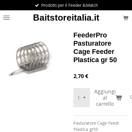
Prodotti per il Feeder &Match
Vai
al
Baitstoreitalia.it
contenuto
principale
FeederPro
Pasturatore
Cage Feeder
Plastica gr 50
2,70 €
Aggiungi
al
carrello
Pasturatore Cage Feedr
Plastica gr50