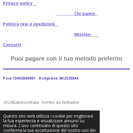
Privacy-policy
Chi siamo
Politica resi e spedizioni
Mission
Contatti
Puoi pagare con il tuo metodo preferito
P.iva 10492840961 R.imprese .Mi2535844
2024Baitstoreitalia fornito da Webador
Questo sito web utilizza i cookie per migliorare
la tua esperienza e visualizzare annunci su
misura. L'uso continuato di questo sito
conferma la tua accettazione del nostro uso dei