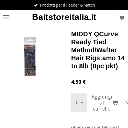
Prodotti per il Feeder &Match
Vai
al
Baitstoreitalia.it
contenuto
principale
MIDDY QCurve
Ready Tied
Method/Wafter
Hair Rigs:amo 14
to 8lb (8pc pkt)
4,50 €
Aggiungi
al
carrello
Gli ami senza ardiglione Q-