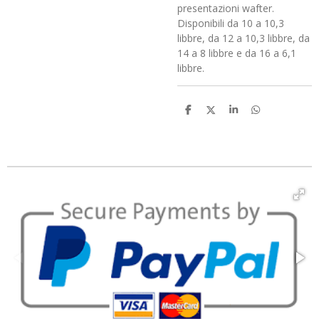
presentazioni wafter.
Disponibili da 10 a 10,3
libbre, da 12 a 10,3 libbre, da
14 a 8 libbre e da 16 a 6,1
libbre.
C
C
C
C
o
o
o
o
n
n
n
n
d
d
d
d
i
i
i
i
v
v
v
v
i
i
i
i
d
d
d
d
i
i
i
i