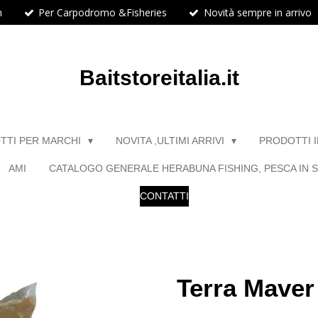
h
Per Carpodromo &Fisheries
Novità sempre in arrivo
Baitstoreitalia.it
TTI PER MARCHI
NOVITA ,ULTIMI ARRIVI
PRODOTTI 
AMI
CATALOGO GENERALE HERABUNA FISHING, PESCA IN S
CONTATTI
Terra Maver