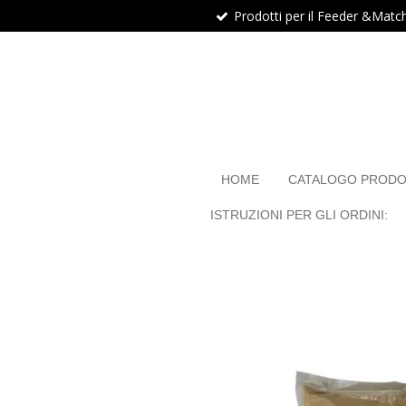
Prodotti per il Feeder &Matc
Vai
al
contenuto
principale
HOME
CATALOGO PRODO
ISTRUZIONI PER GLI ORDINI: