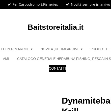
Per Carpodromo &Fisheries
Novità sempre in arrivo
Baitstoreitalia.it
TTI PER MARCHI
NOVITA ,ULTIMI ARRIVI
PRODOTTI 
AMI
CATALOGO GENERALE HERABUNA FISHING, PESCA IN S
CONTATTI
Dynamitebai