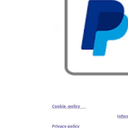
Cookie -policy
I
nfor
Privacy-policy