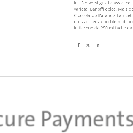
in 15 diversi gusti classici 
varietà: Banoffi dolce, Mais d
Cioccolato all'arancia La rice
utilizzo, senza problemi di a
in flacone da 250 ml facile da
C
C
C
o
o
o
n
n
n
d
d
d
i
i
i
v
v
v
i
i
i
d
d
d
i
i
i