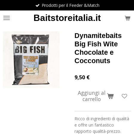
Prodotti per il Feeder &Match
Vai
al
Baitstoreitalia.it
contenuto
principale
Dynamitebaits
Big Fish Wite
Chocolate e
Cocconuts
9,50 €
Aggiungi al
carrello
Ricco di ingredienti di qualità
e offre un fantastico
rapporto qualità-prezzo.