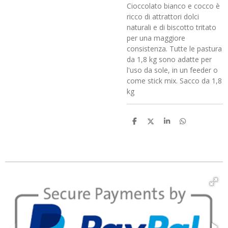
Cioccolato bianco e cocco è
ricco di attrattori dolci
naturali e di biscotto tritato
per una maggiore
consistenza. Tutte le pastura
da 1,8 kg sono adatte per
l'uso da sole, in un feeder o
come stick mix. Sacco da 1,8
kg
C
C
C
C
o
o
o
o
n
n
n
n
d
d
d
d
i
i
i
i
v
v
v
v
i
i
i
i
d
d
d
d
i
i
i
i