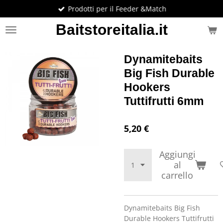
Prodotti per il Feeder &Match
Vai
al
Baitstoreitalia.it
contenuto
principale
Dynamitebaits
Big Fish Durable
Hookers
Tuttifrutti 6mm
5,20 €
Aggiungi
al
carrello
Dynamitebaits Big Fish
Durable Hookers Tuttifrutti