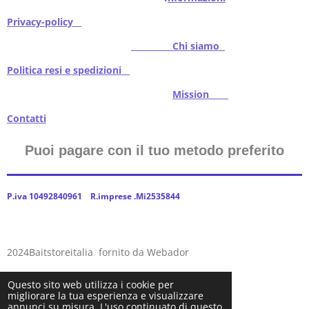
Privacy-policy
Chi siamo
Politica resi e spedizioni
Mission
Contatti
Puoi pagare con il tuo metodo preferito
P.iva 10492840961 R.imprese .Mi2535844
2024Baitstoreitalia fornito da Webador
Questo sito web utilizza i cookie per
migliorare la tua esperienza e visualizzare
annunci su misura. L'uso continuato di questo