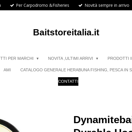
h
Per Carpodromo &Fisheries
Novità sempre in arrivo
Baitstoreitalia.it
TTI PER MARCHI
NOVITA ,ULTIMI ARRIVI
PRODOTTI 
AMI
CATALOGO GENERALE HERABUNA FISHING, PESCA IN S
CONTATTI
Dynamitebai