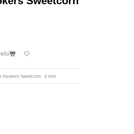
okers Sweetcorn
ello
ble Hookers Sweetcorn 6 mm