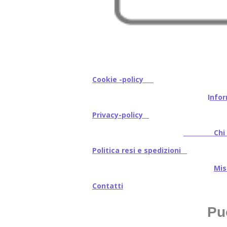
Cookie -policy
I
nfor
Privacy-policy
Chi s
Politica resi e spedizioni
Mi
Contatti
Pu