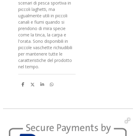
scenari di pesca sportiva in
piccoli laghetti, ma
ugualmente utili in piccoli
canali e fiumi quando si
prendono di mira specie
come la tinca, la carpa e
l'orata. Sono disponibili in
piccole vaschette richiudibili
per mantenere tutte le
caratteristiche del prodotto
nel tempo.
C
C
C
C
o
o
o
o
n
n
n
n
d
d
d
d
i
i
i
i
v
v
v
v
i
i
i
i
d
d
d
d
i
i
i
i