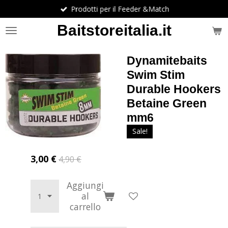
Prodotti per il Feeder &Match
Vai
al
Baitstoreitalia.it
contenuto
principale
Dynamitebaits
Swim Stim
Durable Hookers
Betaine Green
mm6
Sale!
3,00 €
4,90 €
Aggiungi
al
carrello