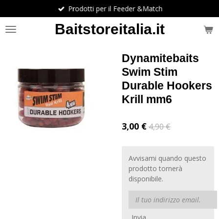
Prodotti per il Feeder &Match
Vai
al
Baitstoreitalia.it
contenuto
principale
Dynamitebaits
Swim Stim
Durable Hookers
Krill mm6
3,00 €
4,90 €
Avvisami quando questo
prodotto tornerà
disponibile.
Invia