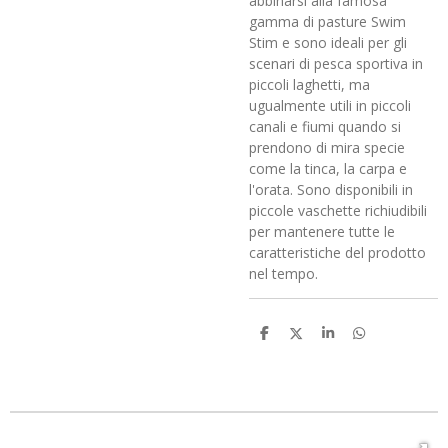
abbinarsi alla famosa
gamma di pasture Swim
Stim e sono ideali per gli
scenari di pesca sportiva in
piccoli laghetti, ma
ugualmente utili in piccoli
canali e fiumi quando si
prendono di mira specie
come la tinca, la carpa e
l'orata. Sono disponibili in
piccole vaschette richiudibili
per mantenere tutte le
caratteristiche del prodotto
nel tempo.
C
C
C
C
o
o
o
o
n
n
n
n
d
d
d
d
i
i
i
i
v
v
v
v
i
i
i
i
d
d
d
d