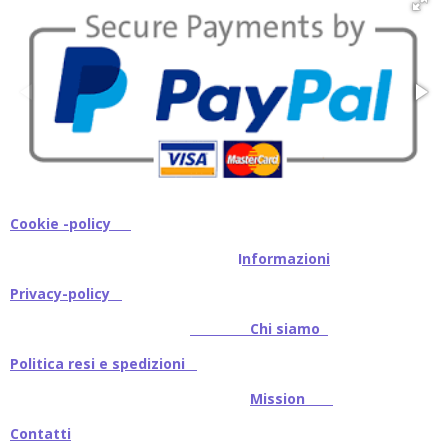
i
i
i
i
Cookie -policy
I
nformazioni
Privacy-policy
Chi siamo
Politica resi e spedizioni
Mission
Contatti