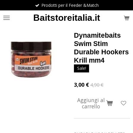
Prodotti per il Feeder &Match
Vai
al
Baitstoreitalia.it
contenuto
principale
Dynamitebaits
Swim Stim
Durable Hookers
Krill mm4
Sale!
3,00 €
4,90 €
Aggiungi al
carrello