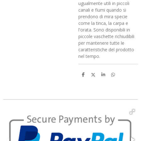
ugualmente utili in piccoli
canali e fiumi quando si
prendono di mira specie
come la tinca, la carpa e
l'orata. Sono disponibili in
piccole vaschette richiudibili
per mantenere tutte le
caratteristiche del prodotto
nel tempo.
C
C
C
C
o
o
o
o
n
n
n
n
d
d
d
d
i
i
i
i
v
v
v
v
i
i
i
i
d
d
d
d
i
i
i
i