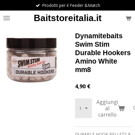
Prodotti per il Feeder &Match
Vai
al
Baitstoreitalia.it
contenuto
principale
Dynamitebaits
Swim Stim
Durable Hookers
Amino White
mm8
4,90 €
Aggiungi
al
carrello
DURABLE HOOK PELLETS 8