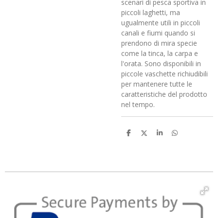
scenari di pesca sportiva in
piccoli laghetti, ma
ugualmente utili in piccoli
canali e fiumi quando si
prendono di mira specie
come la tinca, la carpa e
l'orata. Sono disponibili in
piccole vaschette richiudibili
per mantenere tutte le
caratteristiche del prodotto
nel tempo.
C
C
C
C
o
o
o
o
n
n
n
n
d
d
d
d
i
i
i
i
v
v
v
v
i
i
i
i
d
d
d
d
i
i
i
i