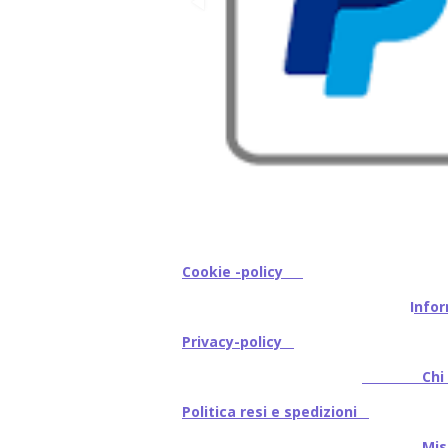
Cookie -policy
I
nfor
Privacy-policy
Chi s
Politica resi e spedizioni
Mi