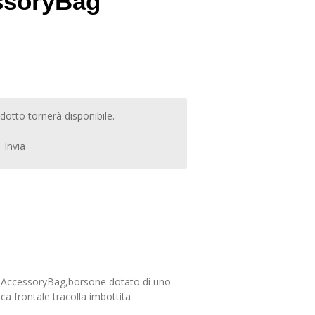
ssoryBag
otto tornerà disponibile.
Invia
 AccessoryBag,borsone dotato di uno
a frontale tracolla imbottita