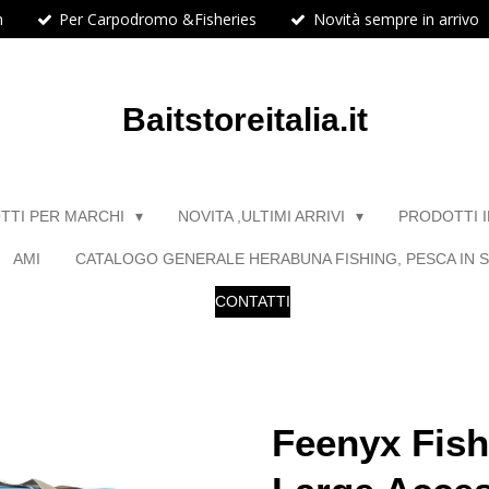
h
Per Carpodromo &Fisheries
Novità sempre in arrivo
Baitstoreitalia.it
TTI PER MARCHI
NOVITA ,ULTIMI ARRIVI
PRODOTTI 
AMI
CATALOGO GENERALE HERABUNA FISHING, PESCA IN S
CONTATTI
Feenyx Fis