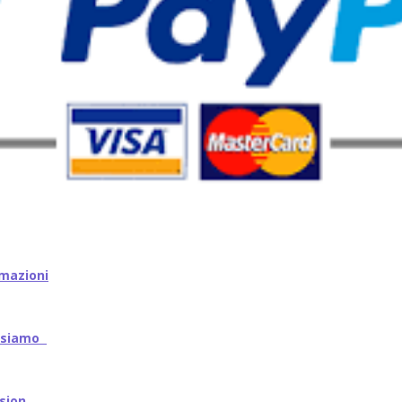
mazioni
iamo
ssion