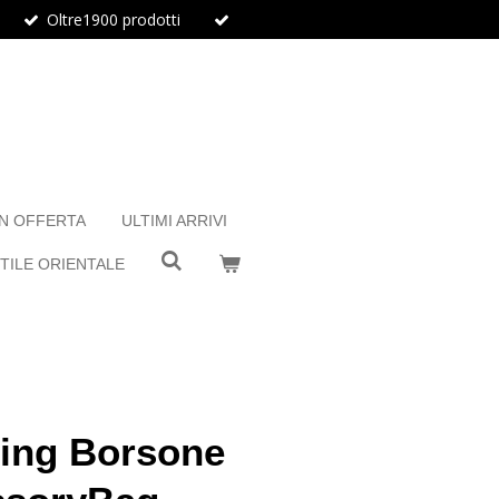
Oltre1900 prodotti
IN OFFERTA
ULTIMI ARRIVI
TILE ORIENTALE
hing Borsone