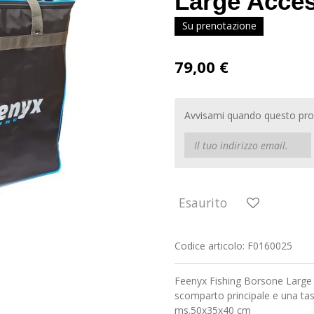
Large Acce
Su prenotazione
79,00 €
Avvisami quando questo prod
Esaurito
Codice articolo:
F0160025
Feenyx Fishing Borsone Large
scomparto principale e una tasc
ms.50x35x40 cm