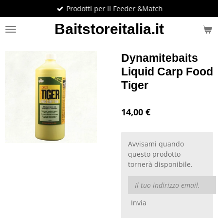
Prodotti per il Feeder &Match
Vai
al
Baitstoreitalia.it
contenuto
principale
Dynamitebaits
Liquid Carp Food
Tiger
14,00 €
Avvisami quando
questo prodotto
tornerà disponibile.
Invia