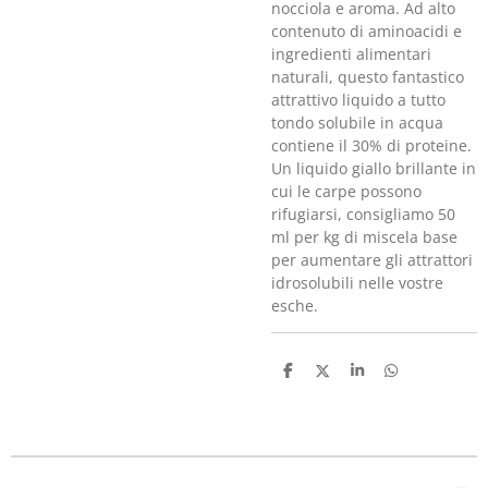
nocciola e aroma. Ad alto
contenuto di aminoacidi e
ingredienti alimentari
naturali, questo fantastico
attrattivo liquido a tutto
tondo solubile in acqua
contiene il 30% di proteine.
Un liquido giallo brillante in
cui le carpe possono
rifugiarsi, consigliamo 50
ml per kg di miscela base
per aumentare gli attrattori
idrosolubili nelle vostre
esche.
C
C
C
C
o
o
o
o
n
n
n
n
d
d
d
d
i
i
i
i
v
v
v
v
i
i
i
i
d
d
d
d