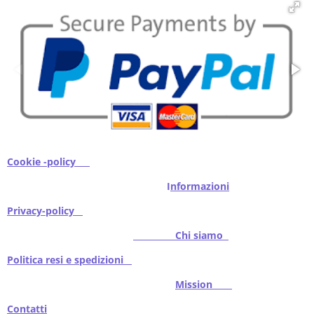
i
i
i
i
Cookie -policy
I
nformazioni
Privacy-policy
Chi siamo
Politica resi e spedizioni
Mission
Contatti