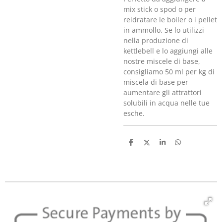
mix stick o spod o per
reidratare le boiler o i pellet
in ammollo. Se lo utilizzi
nella produzione di
kettlebell e lo aggiungi alle
nostre miscele di base,
consigliamo 50 ml per kg di
miscela di base per
aumentare gli attrattori
solubili in acqua nelle tue
esche.
C
C
C
C
o
o
o
o
n
n
n
n
d
d
d
d
i
i
i
i
v
v
v
v
i
i
i
i
d
d
d
d
i
i
i
i