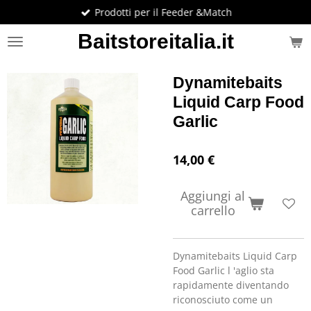
Prodotti per il Feeder &Match
Vai
al
Baitstoreitalia.it
contenuto
principale
Dynamitebaits
Liquid Carp Food
Garlic
14,00 €
Aggiungi al
carrello
Dynamitebaits Liquid Carp
Food Garlic l
'aglio sta
rapidamente diventando
riconosciuto come un