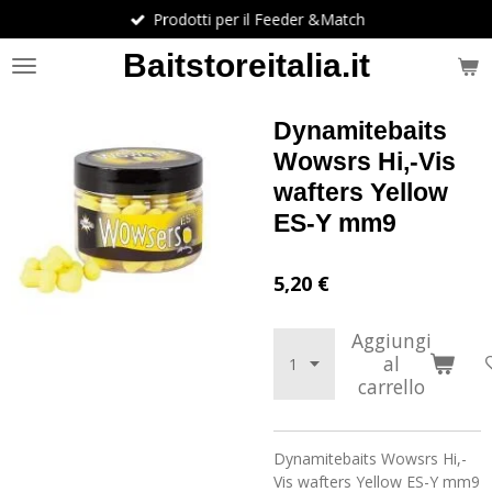
Prodotti per il Feeder &Match
Vai
al
Baitstoreitalia.it
contenuto
principale
Dynamitebaits
Wowsrs Hi,-Vis
wafters Yellow
ES-Y mm9
5,20 €
Aggiungi
al
carrello
Dynamitebaits Wowsrs Hi,-
Vis wafters Yellow ES-Y mm9