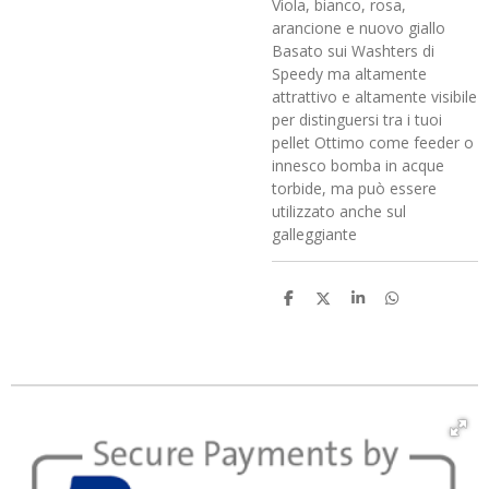
Viola, bianco, rosa,
arancione e nuovo giallo
Basato sui Washters di
Speedy ma altamente
attrattivo e altamente visibile
per distinguersi tra i tuoi
pellet Ottimo come feeder o
innesco bomba in acque
torbide, ma può essere
utilizzato anche sul
galleggiante
C
C
C
C
o
o
o
o
n
n
n
n
d
d
d
d
i
i
i
i
v
v
v
v
i
i
i
i
d
d
d
d
i
i
i
i