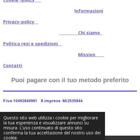
I
nformazioni
Privacy-policy
Chi siamo
Politica resi e spedizioni
Mission
Contatti
Puoi pagare con il tuo metodo preferito
P.iva 10492840961 R.imprese .Mi2535844
Questo sito web utilizza i cookie per migliorare
la tua esperienza e visualizzare annunci su
2024Baitstoreitalia fornito da Webador
misura. L'uso continuato di questo sito
conferma la tua accettazione del nostro uso dei
cookie.