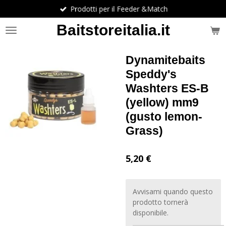
Prodotti per il Feeder &Match
Vai
al
Baitstoreitalia.it
contenuto
principale
Dynamitebaits
Speddy's
Washters ES-B
(yellow) mm9
(gusto lemon-
Grass)
5,20 €
Avvisami quando questo
prodotto tornerà
disponibile.